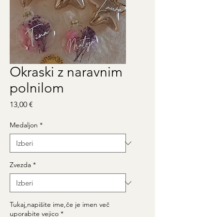
Okraski z naravnim
polnilom
Price
13,00 €
Medaljon
*
Zvezda
*
Tukaj,napišite ime,če je imen več
uporabite vejico
*