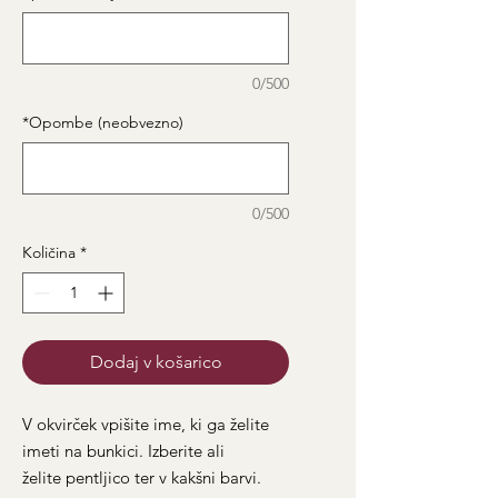
0/500
*Opombe (neobvezno)
0/500
Količina
*
Dodaj v košarico
V okvirček vpišite ime, ki ga želite
imeti na bunkici. Izberite ali
želite pentljico ter v kakšni barvi.