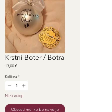
Krstni Boter / Botra
Price
13,00 €
Količina
*
Ni na zalogi
Obvesti me, ko bo na voljo