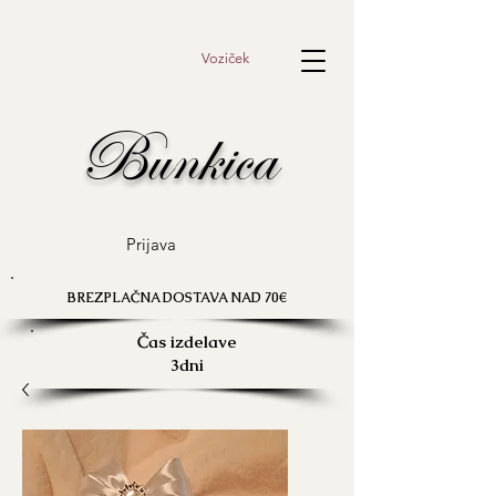
Voziček
Bunkica
Prijava
BREZPLAČNA DOSTAVA NAD 70€
Čas izdelave
3dni