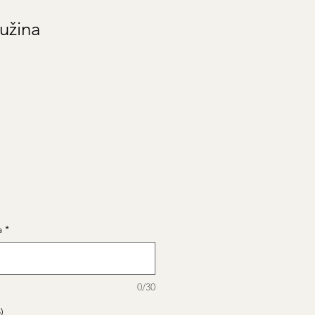
užina
a
*
0/30
)