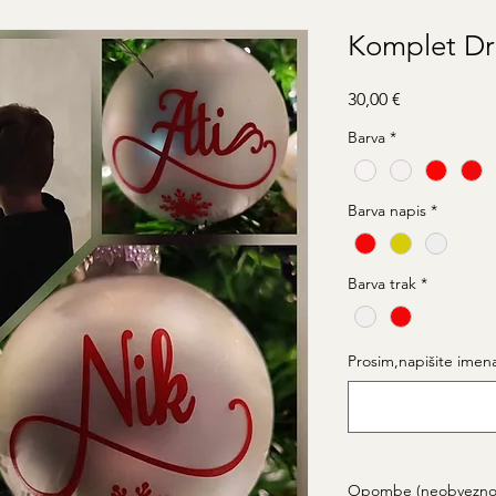
Komplet Dr
Price
30,00 €
Barva
*
Barva napis
*
Barva trak
*
Prosim,napišite imen
Opombe (neobvezno