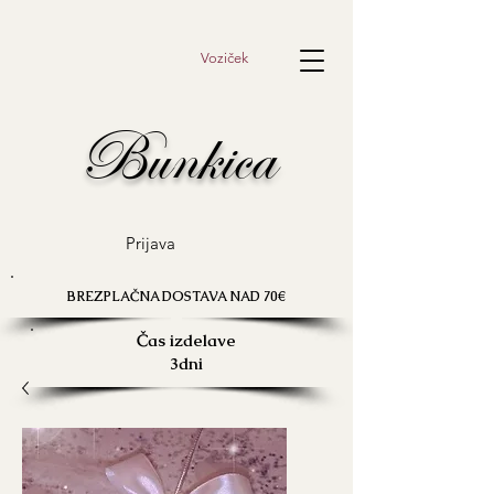
Voziček
Bunkica
Prijava
BREZPLAČNA DOSTAVA NAD 70€
Čas izdelave
3dni