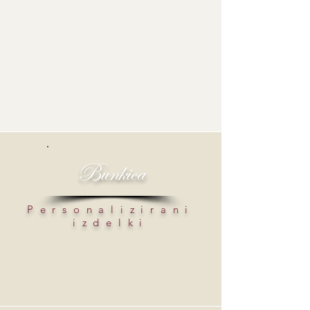
Bunkica
Personalizirani
izdelki