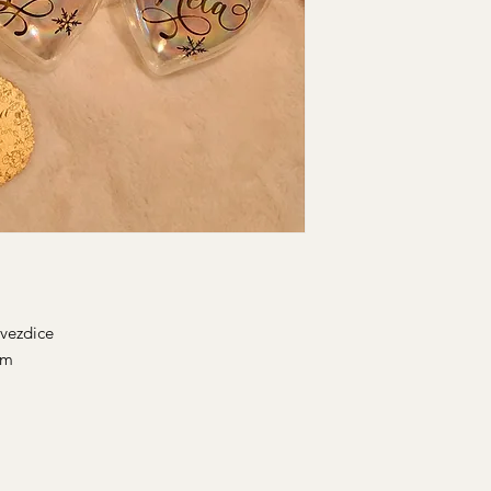
zvezdice
cm