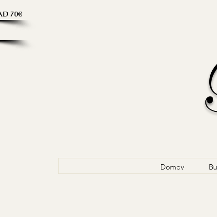
D 70€
Domov
Bu