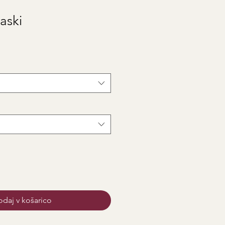
aski
daj v košarico