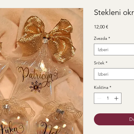
Stekleni okr
Price
12,00 €
Zvezda
*
Izberi
Srček
*
Izberi
Količina
*
Do