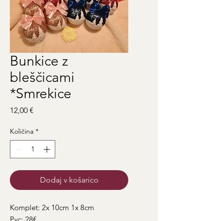
Bunkice z
bleščicami
*Smrekice
Price
12,00 €
Količina
*
Dodaj v košarico
Komplet: 2x 10cm 1x 8cm
Pvc: 28€