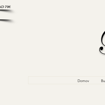
D 70€
Domov
Bu