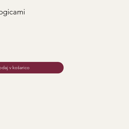
nogicami
daj v košarico