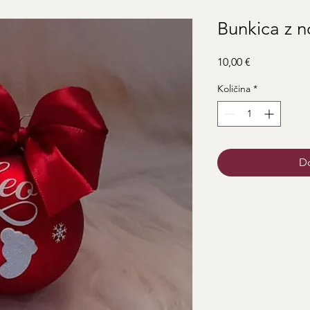
Bunkica z 
Price
10,00 €
Količina
*
Do