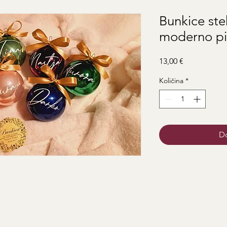
Bunkice ste
moderno pi
Price
13,00 €
Količina
*
Do