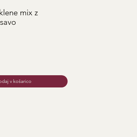
klene mix z
savo
daj v košarico