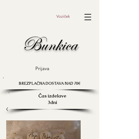
Voziček
Bunkica
Prijava
BREZPLAČNA DOSTAVA NAD 70€
Čas izdelave
3dni