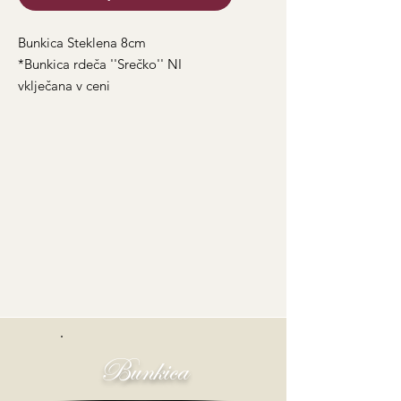
Bunkica Steklena 8cm
*Bunkica rdeča ''Srečko'' NI
vklječana v ceni
Bunkica