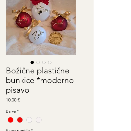
Božične plastične
bunkice *moderno
pisavo
Price
10,00 €
Barva
*
Barva pentlje
*