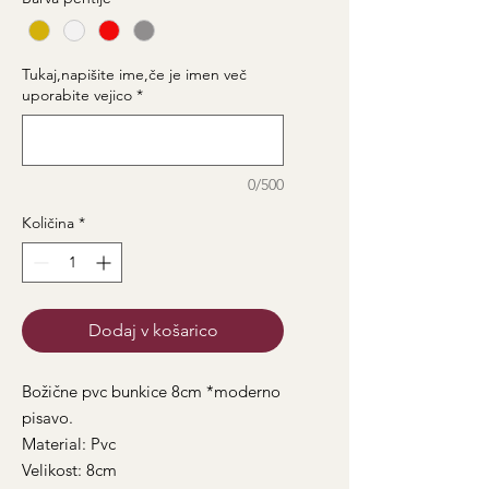
Tukaj,napišite ime,če je imen več
uporabite vejico
*
0/500
Količina
*
Dodaj v košarico
Božične pvc bunkice 8cm *moderno
pisavo.
Material: Pvc
Velikost: 8cm