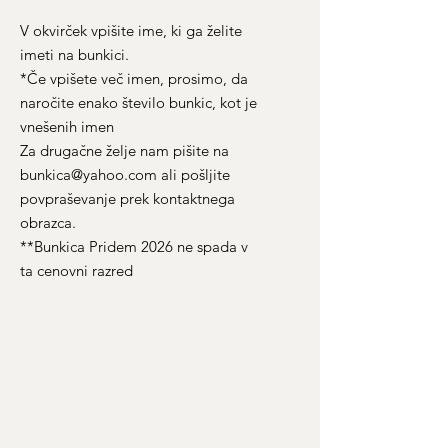
V okvirček vpišite ime, ki ga želite
imeti na bunkici.
*Če vpišete več imen, prosimo, da
naročite enako število bunkic, kot je
vnešenih imen
Za drugačne želje nam pišite na
bunkica@yahoo.com ali pošljite
povpraševanje prek kontaktnega
obrazca.
**Bunkica Pridem 2026 ne spada v
ta cenovni razred