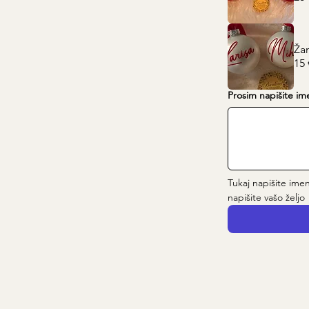
Ža
15 
Prosim napišite im
Tukaj napišite imen
napišite vašo željo