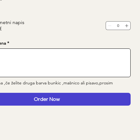
metni napis
€
ena
*
a ,če želite druga barva bunkic ,mašnico ali pisavo,prosim 
Order Now