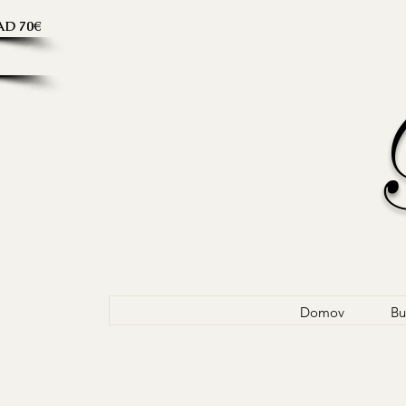
D 70€
Domov
Bu