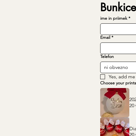
Bunkice
ime in priimek
*
Email
*
Telefon
Yes, add me t
Choose your print
20
20 
Di
20 