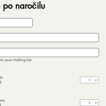
 po naročilu
o your mailing list.
s
26
€
ana
€